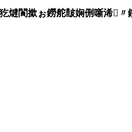
煡閬撳ぉ鐒舵皵娴侀噺浠〃鐨勫簲