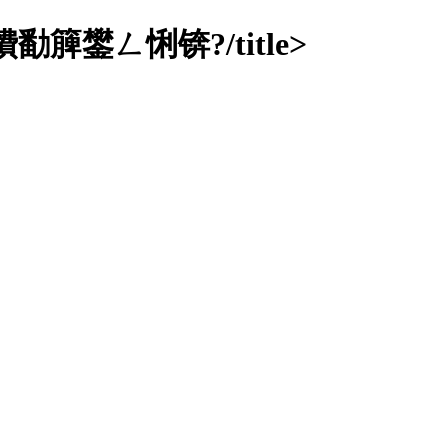
鐢ㄥ悧锛?/title>