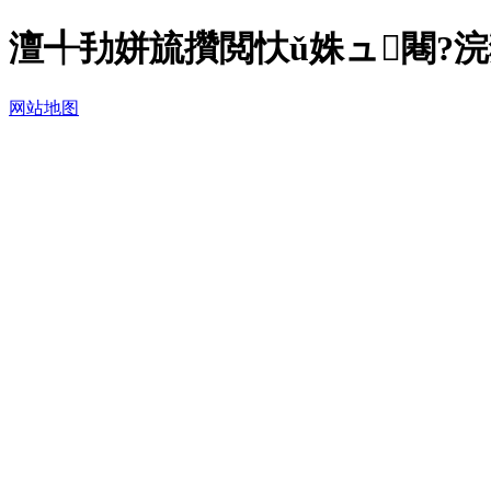
澶╃劧姘旈攢閲忕ǔ姝ュ闀?浣犵
网站地图