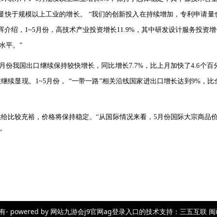
显快于规模以上工业的增长。 “我们的创新投入在持续增加，专利申请量
晖介绍，
1~5
月份，高技术产业投资增长
11.9%
，其中研发设计服务投资增
水平。”
月份我国出口继续保持较快增长，同比增长
7.7%
，比上月加快了
4.6
个百
在继续显现。
1~5
月份， “一带一路”相关沿线国家进出口增长达到
9%
，比
给比较充裕，价格将保持稳定。“从国际情况来看，
5
月份国际大宗商品
”
wered by 网站九游会j9官网ag登录入口的技术支持：三五互联 闽icp备23