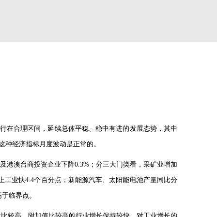
行在合理区间，延续总体平稳、稳中有进的发展态势，其中
这种经济指标月度波动是正常的。
及港澳台商投资企业下降
0.3%
；分三大门类看，采矿业增加
上工业快
4.4
个百分点；新能源汽车、太阳能电池产量同比分
高于临界点。
量比较高、附加值比较高的行业增长保持较快，对工业增长的