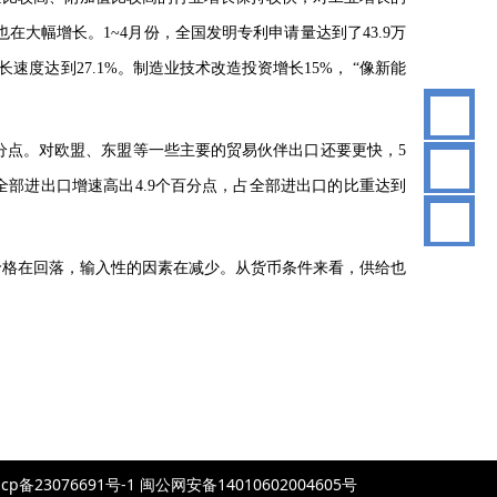
也在大幅增长。
1~4
月份，全国发明专利申请量达到了
43.9
万
长速度达到
27.1%
。制造业技术改造投资增长
15%
， “像新能
分点。对欧盟、东盟等一些主要的贸易伙伴出口还要更快，
5
83
全部进出口增速高出
4.9
个百分点，占全部进出口的比重达到
价格在回落，输入性的因素在减少。从货币条件来看，供给也
076691号-1 闽公网安备14010602004605号