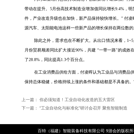
带动在提升。
5
月份高技术制造业增加值同比增长
9.4%
，明
件，产业改造升级也在加快，新产品保持较快增长。” 付凌
源汽车、太阳能电池这样一些新产品的增长保持在两位数的
除此之外，需求也在不断扩大。从出口情况来看，
1~5
月份贸易顺差同比扩大接近
90%
，共建 “一带一路”的成效
了
28.8%
，同比提高
1.3
个百分点。
在工业消费品供给方面，付凌晖认为工业品与消费品供
保持总体稳健，价格持续上涨的条件和基础都是不具备的。
上一篇：
你必须知道！工业自动化改造的五大雷区
下一篇：
“工业自动化与标准化”研讨会召开 聚焦智能制造
百特（福建）智能装备科技有限公司 9游会的版权所有- po