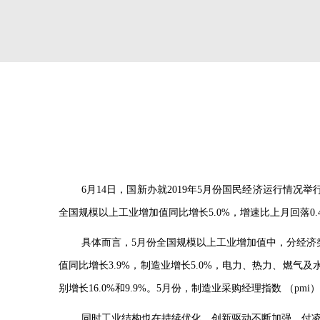
6
月
14
日，国新办就
2019
年
5
月份国民经济运行情况举
全国规模以上工业增加值同比增长
5.0%
，增速比上月回落
0.
具体而言，
5
月份全国规模以上工业增加值中，分经济
值同比增长
3.9%
，制造业增长
5.0%
，电力、热力、燃气及
别增长
16.0%
和
9.9%
。
5
月份，制造业采购经理指数 （
pmi
）
同时工业结构也在持续优化，创新驱动不断加强。付