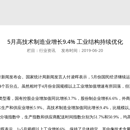
5月高技术制造业增长9.4% 工业结构持续优化
栏目：行业资讯
发布时间：2019-06-20
行新闻发布会。国家统计局新闻发言人付凌晖表示，
5
月份国民经济继续运
4
个百分点。虽然相对于
4
月份全国规模以上工业增加值增速有所回落，但
类型看，国有控股企业增加值同比增长
3.7%
，股份制企业增长
6.6%
，外商
水生产和供应业增长
5.9%
。高技术制造业增加值同比增长
9.4%
，比规模以
分项指数中，生产指数和供应商配送时间指数分别为
51.7%
和
50.9%
，均
凌晖表示，
1~5
月规模以上工业增长
6%
，保持了总体稳定，其中像技术含