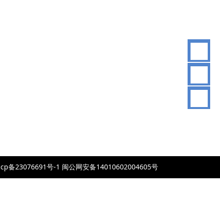
83
076691号-1 闽公网安备14010602004605号