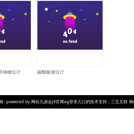
频导纳物位计
磁翻板液位计
wered by 网站九游会j9官网ag登录入口的技术支持：三五互联 闽icp备23