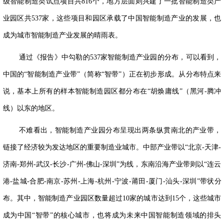
级智能制造类试点项目共
816
个，地方层面则兴建了一批智能制造类产
业园区共
537
家，这些项目和园区承载了中国智能制造产业的发展，也
成为城市智能制造产业发展的晴雨表。
通过《报告》中勾勒的
537
家智能制造产业园的分布，可以看到，
中国的“智能制造产业带”（简称“智带”）正在初步形成。从分布特点来
说，基本上所有的样本智能制造园区都分布在“胡焕庸线”（黑河
-
腾冲
线）以东的地区。
不难看出，智能制造产业园分布呈现出两条纵贯南北的产业带，
链接了经济较为发达地区的重要制造业城市。中部产业带以“北京
-
天津
-
济南
-
郑州
-
武汉
-
长沙
-
广州
-
佛山
-
深圳”为线，东南沿海产业带则以“连云
港
-
盐城
-
合肥
-
南京
-
苏州
-
上海
-
杭州
-
宁波
-
莆田
-
厦门
-
汕头
-
深圳”带状分
布。其中，智能制造产业园区数量超过
10
家的城市达到
15
个，这些城市
成为中国“智带”的核心城市，也将成为未来中国智能制造领域的排头