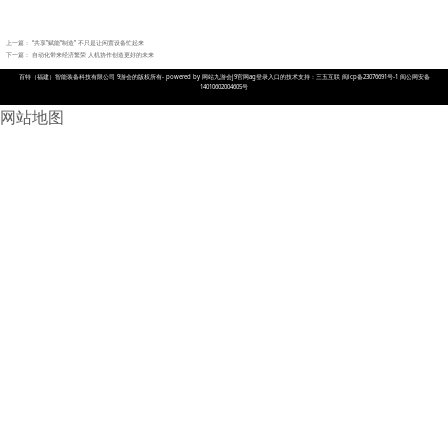
上一篇：
“共享”赋能“制造” 不只是让闲置设备忙起来
下一篇：
自动化带来经济繁荣 人机协作创造更好的未来
百特（福建）智能装备科技有限公司 9游会的版权所有- powered by 网站九游会j9官网ag登录入口的技术支持：三五互联 闽icp备23076691号-1 闽公网安备
14010602004605号
网站地图