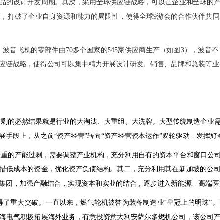
品的设计开发周期。其次，采用全球供应链战略，可以让企业和全球的
，打破了企业自身资源和能力的局限性，使得全球9游会的合作伙伴共
，波音飞机的零部件由
70
多个国家的
545
家供应商生产（如图
3
），波音不
应链战略，使得公司可以集中精力开展设计研发、销售、品牌和总装等业
过剩的必然结果就是行业的大淘汰、大重组、大洗牌。大型传统制造企业
展手段上，从之前“资产经营”转向“资产经营资本运作”双轮驱动，发挥好
严重的产能过剩，需要调整产业机构，充分利用自有的资本平台和窗口公
措低成本的资金，优化资产负债结构。其二，充分利用其在新加坡的公
集团，加强产融结合，实现资本和实业的结合，逐步进入新能源、高端医
得了重大突破。一直以来，燃气轮机被誉为装备制造业“皇冠上的明珠”
海电气积极拓展海外业务，有意投资意大利安萨尔多燃机公司，该公司