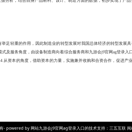
数据分析，结合自身产品材料、设计、制造方面的数据，初步实现了产品
有举足轻重的作用，因此制造业的转型发展对我国总体经济的转型发展具
模式及服务角度，由设备制造商向着综合服务商和九游会j9官网ag登录入
；
4.
从资本的角度，借助资本的力量，实施兼并收购和合资合作，促进产
wered by 网站九游会j9官网ag登录入口的技术支持：三五互联 闽icp备23