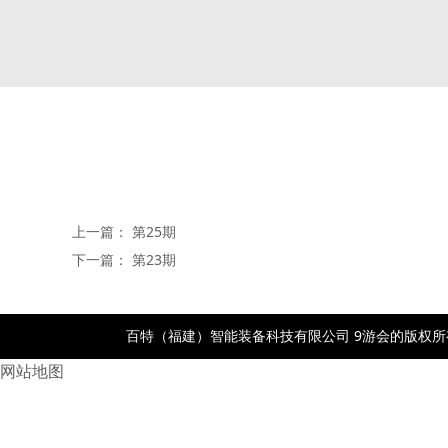
上一篇：
第25期
下一篇：
第23期
百特（福建）智能装备科技有限公司 9游会的版权所有- po
网站地图