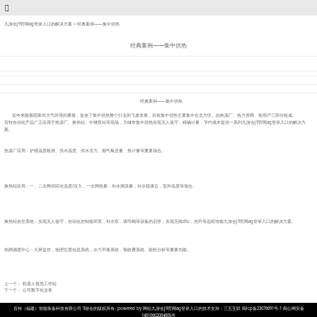
九游会j9官网ag登录入口的解决方案
>
经典案例——集中供热
经典案例——集中供热
经典案例——集中供热
近年来随着国家对大气环境的重视，促使了集中供热整个行业的飞速发展，目前集中供热主要集中在北方区。由热源厂、热力管网、热用户三部分组成。
百特自动化产品广泛应用于热源厂、换热站、中继泵站等现场，为城市集中供热实现无人值守，精确计量，节约成本提供一系列九游会j9官网ag登录入口的解决方
案。
热源厂应用：炉膛温度检测、供水温度、供水压力、烟气氧含量、热计量等重要场合。
换热站应用：一、二次网供回水温度/压力，一次网热量，补水测流量，补水箱液位，室外温度等场合。
换热站自控系统：实现无人值守，自动化控制循环泵，补水泵，调节阀等设备的启停，实现无线dtu，光纤等远程传输九游会j9官网ag登录入口的解决方案。
热网调度中心：大屏监控，地理位置信息系统，水力平衡系统，预收费系统、能耗分析等重要功能。
上一个：
机器人视觉工作站
下一个：
公司数字化业务
百特（福建）智能装备科技有限公司 9游会的版权所有- powered by 网站九游会j9官网ag登录入口的技术支持：三五互联 闽icp备23076691号-1 闽公网安备
14010602004605号