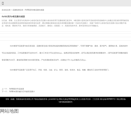
自动化仪表
>
流量检测仪表
>
fbf85系列v锥流量传感器
fbf85系列v锥流量传感器
以孔板、喷嘴、文丘里管为代表的中心收缩式差压式流量计成功的应用于流量检测已愈百年。v锥流量计是将流体节流收缩到管道轴线中心的概念演变成利用同轴安装
在管道中的尖圆锥将流体逐渐地收缩到管道内边壁，通过测量此锥体前后差压来测量流量的新一代差压式流量计。克服了传统中心收缩式差压流量计流出系数不稳
定、线性差、重复性不高、易积污和易被磨损，压损较大，量程比（范围度）小，现场安装条件高，要求直管段过长等确缺点。
fbf85
锥形节流装置与差压变送器、流量积算仪或计算机所组成的测量系统的应用范围很广，可用于测量气体、液体、蒸汽和气、液两相介质。流体的条件
可以从低温到高温，工作温度最高可达到
500
℃
，最大工作压力可以达到
40mpa
。如果采用适合的材料，还可以满足更高要求的测量条件。
v
型节流装置可测量的最高
雷诺系数为
500
万，最低雷诺系数为
8000
甚至更低，产生的满刻度差压信号，从最低小于
0.1kpa
到最高几百
kpa
。
fbf85
锥形节流装置广泛应用于化工、环保、轻纺、冶金、矿山、医药、造纸、给排水、食品、制糖、酿造等工业技术和管理部门。
上一个：
fbf84系列节流装置
下一个：
fbf86-w系列威力巴均速管流量计
百特（福建）智能装备科技有限公司 9游会的版权所有- powered by 网站九游会j9官网ag登录入口的技术支持：三五互联 闽icp备23076691号-1 闽公网安备
14010602004605号
网站地图