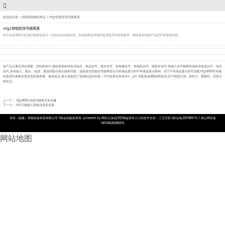
自动化仪表
>
控制系统辅助单元
>
nfgz智能型信号隔离器
nfgz智能型信号隔离器
本产品采用单片机进行智能化设计，结合自动冷端补偿，自动稳零及非线性处理技术等多种技术，拥有多种传统产品所不具有的功能。
该产品主要应用在测量、控制系统中,接收现场各种直流电压、电流信号、毫伏信号、热电偶信号、热电阻信号，电阻等信号,将输入信号隔离转成标准电流信号、电压
信号,具有输入、输出、电源、通迅四部分相互隔离功能，该轨装式智能信号隔离器分为带液晶显示和不带液晶显示两种。对于不带液晶显示的可选配nfgz6000手持编
程器进行参数设置实现现场查看、修改组态,极大得提高了现场的适应性能，可与各类仪表及dcs、plc 等配套或485组网使用,抗干扰能力强，体积小、重量轻、安装方
便灵活。
上一个：
sfgs8000-ex系列隔离式安全栅
下一个：
sfzr万能输入智能温度变送器
百特（福建）智能装备科技有限公司 9游会的版权所有- powered by 网站九游会j9官网ag登录入口的技术支持：三五互联 闽icp备23076691号-1 闽公网安备
14010602004605号
网站地图