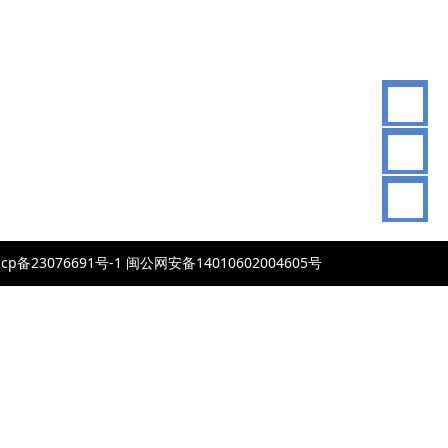
83
076691号-1 闽公网安备14010602004605号