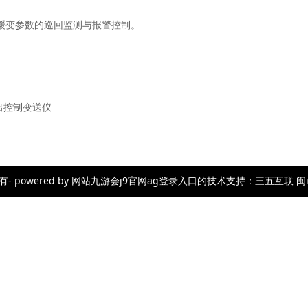
缓变参数的巡回监测与报警控制。
出控制变送仪
wered by 网站九游会j9官网ag登录入口的技术支持：三五互联 闽icp备23