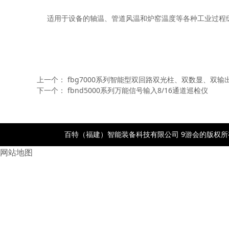
适用于设备的轴温、管道风温和炉窑温度等各种工业过程
上一个：
fbg7000系列智能型双回路双光柱、双数显、双输
下一个：
fbnd5000系列万能信号输入8/16通道巡检仪
百特（福建）智能装备科技有限公司 9游会的版权所有- po
网站地图