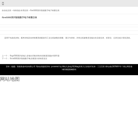
自动化仪表
>
特殊场合专用仪表
>
fbw5000系列智能数字电子称重仪表
fbw5000系列智能数字电子称重仪表
适用于包装机控制、配料控制及各种称重系统配套等工业过程参数的测量、显示与控制，并将过程参数变送输出给后级仪表、积算仪、记录仪或计算机系统。
上一个：
fbga7000系列多输入多输出间歇控制光柱数显高级pid调节器
下一个：
fboa5000系列智能数字氧含量显示控制变送仪
百特（福建）智能装备科技有限公司 9游会的版权所有- powered by 网站九游会j9官网ag登录入口的技术支持：三五互联 闽icp备23076691号-1 闽公网安备
14010602004605号
网站地图