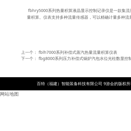
fbhry5000系列热量积算液晶显示控制记录仪是一款集
量积算。仪表支持多种流量传感器，可以精确计量多种流量介
上一个：
fblh7000系列补偿式蒸汽热量流量积算仪表
下一个：
fbg8000系列压力补偿式锅炉汽包水位光柱数显控
百特（福建）智能装备科技有限公司 9游会的版权所有- po
网站地图