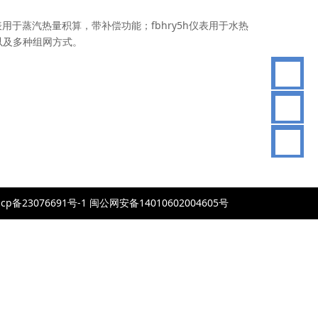
表用于蒸汽热量积算，带补偿功能；fbhry5h仪表用于水热
以及多种组网方式。
83
076691号-1 闽公网安备14010602004605号