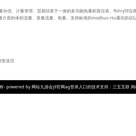
流量补偿、计量管理、贸易结算于一体的多功能热量积算仪表。fbhry5f仪
质的体积流量、质量流量、热量。支持标准的modbus-rtu通讯协议
制变送仪
wered by 网站九游会j9官网ag登录入口的技术支持：三五互联 闽icp备23