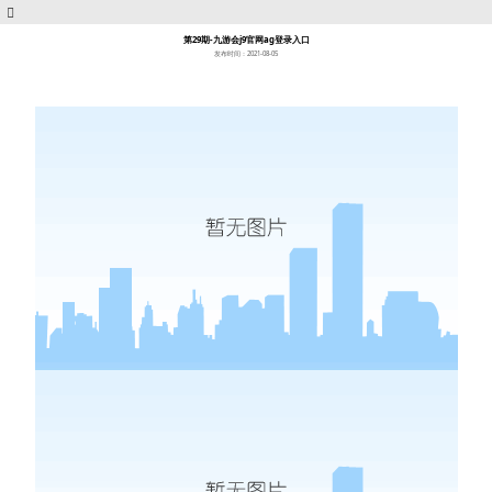
第29期-九游会j9官网ag登录入口
发布时间：2021-08-05