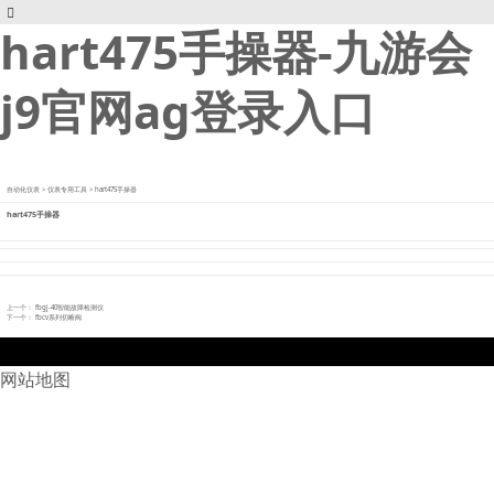
hart475手操器-九游会
j9官网ag登录入口
自动化仪表
>
仪表专用工具
>
hart475手操器
hart475手操器
上一个：
fbgj-40智能故障检测仪
下一个：
fbcv系列切断阀
网站地图