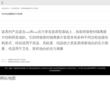
自动化仪表
>
压力检测仪表
>
fb0803g隔膜型压力变送器
fb0803g隔膜型压力变送器
该系列产品是在
和
压力变送器原型基础上，加装焊接密封隔离膜
fb0802
fb0803
片结构而形成的。它的焊接密封隔离膜片装置具有多种不同过程连接结
构形式，特别适用于高温、高粘度、结晶状介质及易堵塞场合的压力测
量，也适用于卫生、医药场合的压力测量
上一个：
fb0803扩散硅型压力变送器
下一个：
fb0803w扩散硅投入式液位变送器
百特（福建）智能装备科技有限公司 9游会的版权所有- powered by 网站九游会j9官网ag登录入口的技术支持：三五互联 闽icp备23076691号-1 闽公网安备
14010602004605号
网站地图