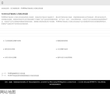
自动化仪表
>
压力检测仪表
>
fb0803w扩散硅投入式液位变送器
fb0803w扩散硅投入式液位变送器
fb0803w扩散硅投入式液位变送器选用进口高精度、高稳定性扩散硅压力敏感芯片，通过高可靠性的放大电路，将被测液体的液位信号转换成4～20madc标准信号。
高质量的传感器、精湛的封装技术以及完善的装配工艺确保了该产品的优异质量和性能。本产品分一体式、分体式两种结构，分体式产品又有铠装型及电缆型两种产
品。铠装型产品可以抵御多种腐蚀性液体的侵蚀，能够最大限度地满足客户的需要。fb0803w扩散硅投入式液位变送器选产品分普通型和本质安全防爆型两种型式，
防爆型产品能应用于各种恶劣及危险场所。
●
工业现场液位测量与控制
●
船舶及航海系统
●
城市及供水系统
●
水文测量与监控
●
水库大坝水位测量
●
循环水及污水处理系统
上一个：
fb0803g隔膜型压力变送器
下一个：
fb3351h单晶硅系列高精度智能压力/差压变送器
百特（福建）智能装备科技有限公司 9游会的版权所有- powered by 网站九游会j9官网ag登录入口的技术支持：三五互联 闽icp备23076691号-1 闽公网安备
14010602004605号
网站地图