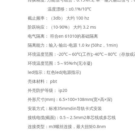
温度漂移：
±0.1%/10℃
截止频率：（
3db
） 大约
100 hz
阶跃响应：（
10-90%
） 大约
3.2 ms
电气隔离： 符合
en 61010
的基础隔离
隔离能力：输入
-
输出
-
电源
1.0 kv (50hz
，
1min)
环境温度范围：
-20℃
～
60℃(
工作
);-40℃
～
80℃
（存放或
环境温度范围：
5
～
95%rh(
无冷凝
)
led
指示：红色
led(
电源指示
)
壳体材料：
pbt
外壳防护等级：
ip20
外形尺寸
(mm)
：
6.5×100×108mm(
宽
×
高
×
深
)
安装方式：标准
35mmdin
导轨卡式安装
接线电缆
(
截面
)
：
0.5
～
2.5mm2
单芯线或多芯线
连接类型：
m3
螺丝连接，最大扭矩
0.8nm