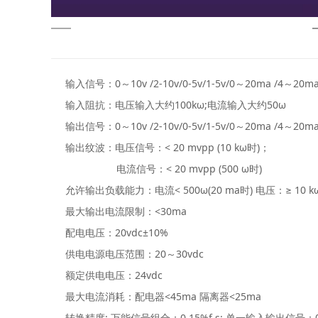
输入信号：
0
～
10v /2-10v/0-5v/1-5v/0
～
20ma /4
～
20m
输入阻抗：电压输入大约
100kω;
电流输入大约
50ω
输出信号：
0
～
10v /2-10v/0-5v/1-5v/0
～
20ma /4
～
20m
输出纹波：电压信号：
< 20 mvpp (10 kω
时
)
；
电流信号：
< 20 mvpp (500 ω
时
)
允许输出负载能力：电流
< 500ω(20 ma
时
)
电压：
≥ 10 k
最大输出电流限制：
<30ma
配电电压：
20vdc±10%
供电电源电压范围：
20
～
30vdc
额定供电电压：
24vdc
最大电流消耗：配电器
<45ma
隔离器
<25ma
转换精度
:
万能信号组合：
0.15%f.s;
单一输入输出信号：