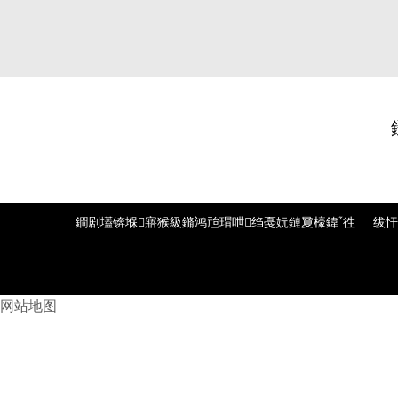
鐧剧壒锛堢寤猴級鏅鸿兘瑁呭绉戞妧鏈夐檺鍏徃
绂忓窞
网站地图